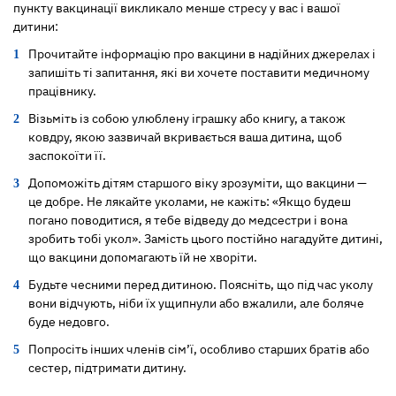
пункту вакцинації викликало менше стресу у вас і вашої
дитини:
Прочитайте інформацію про вакцини в надійних джерелах і
запишіть ті запитання, які ви хочете поставити медичному
працівнику.
Візьміть із собою улюблену іграшку або книгу, а також
ковдру, якою зазвичай вкривається ваша дитина, щоб
заспокоїти її.
Допоможіть дітям старшого віку зрозуміти, що вакцини —
це добре. Не лякайте уколами, не кажіть: «Якщо будеш
погано поводитися, я тебе відведу до медсестри і вона
зробить тобі укол». Замість цього постійно нагадуйте дитині,
що вакцини допомагають їй не хворіти.
Будьте чесними перед дитиною. Поясніть, що під час уколу
вони відчують, ніби їх ущипнули або вжалили, але боляче
буде недовго.
Попросіть інших членів сім’ї, особливо старших братів або
сестер, підтримати дитину.