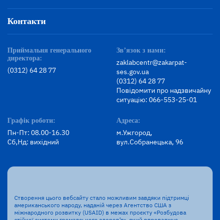
Контакти
Приймальня генерального
Зв’язок з нами:
директора:
zaklabcentr@zakarpat-
(0312) 64 28 77
ses.gov.ua
(0312) 64 28 77
Повідомити про надзвичайну
ситуацію: 066-553-25-01
Графік роботи:
Адреса:
Пн-Пт: 08.00-16.30
м.Ужгород,
Сб,Нд: вихідний
вул.Собранецька, 96
Створення цього вебсайту стало можливим завдяки підтримці
американського народу, наданій через Агентство США з
міжнародного розвитку (USAID) в межах проєкту «Розбудова
стійкої системи громадського здоров’я», який впроваджує