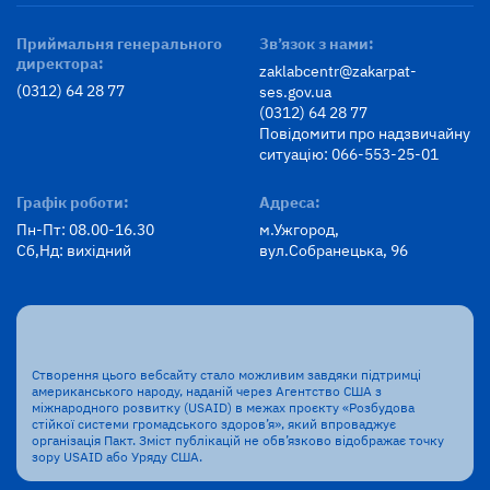
Приймальня генерального
Зв’язок з нами:
директора:
zaklabcentr@zakarpat-
(0312) 64 28 77
ses.gov.ua
(0312) 64 28 77
Повідомити про надзвичайну
ситуацію: 066-553-25-01
Графік роботи:
Адреса:
Пн-Пт: 08.00-16.30
м.Ужгород,
Сб,Нд: вихідний
вул.Собранецька, 96
Створення цього вебсайту стало можливим завдяки підтримці
американського народу, наданій через Агентство США з
міжнародного розвитку (USAID) в межах проєкту «Розбудова
стійкої системи громадського здоров’я», який впроваджує
організація Пакт. Зміст публікацій не обв’язково відображає точку
зору USAID або Уряду США.