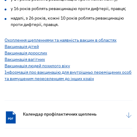
у 16 років роблять ревакцинацію проти дифтерії, правця;
надалі, з 26 років, кожні 10 років роблять ревакцинацію
проти дифтерії, правця.
Охоплення щепленнями та наявність вакцин в областях
Вакцинація дітей
Вакцинація дорослих
Вакцинація вагітних
Вакцинація людей похилого віку
Інформація про вакцинацію для внутрішньо переміщених особ
та вимушеним переселенцям до інших країн
Календар профілактичних щеплень