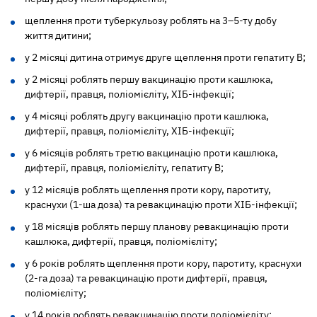
щеплення проти туберкульозу роблять на 3–5-ту добу
життя дитини;
у 2 місяці дитина отримує друге щеплення проти гепатиту В;
у 2 місяці роблять першу вакцинацію проти кашлюка,
дифтерії, правця, поліомієліту, ХІБ-інфекції;
у 4 місяці роблять другу вакцинацію проти кашлюка,
дифтерії, правця, поліомієліту, ХІБ-інфекції;
у 6 місяців роблять третю вакцинацію проти кашлюка,
дифтерії, правця, поліомієліту, гепатиту В;
у 12 місяців роблять щеплення проти кору, паротиту,
краснухи (1-ша доза) та ревакцинацію проти ХІБ-інфекції;
у 18 місяців роблять першу планову ревакцинацію проти
кашлюка, дифтерії, правця, поліомієліту;
у 6 років роблять щеплення проти кору, паротиту, краснухи
(2-га доза) та ревакцинацію проти дифтерії, правця,
поліомієліту;
у 14 років роблять ревакцинацію проти поліомієліту;