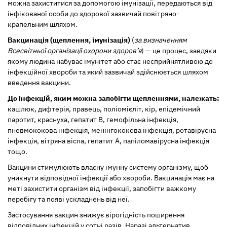
можна захиститися за допомогою імунізації, передаються від
інфікованої особи до здорової зазвичай повітряно-
крапельним шляхом.
Вакцинація (щеплення, імунізація)
(
за визначенням
Всесвітньої організації охорони здоров’я
) — це процес, завдяки
якому людина набуває імунітет або стає несприйнятливою до
інфекційної хвороби та який зазвичай здійснюється шляхом
введення вакцини.
До інфекцій, яким можна запобігти щепленнями, належать:
кашлюк, дифтерія, правець, поліомієліт, кір, епідемічний
паротит, краснуха, гепатит B, гемофільна інфекція,
пневмококова інфекція, менінгококова інфекція, ротавірусна
інфекція, вітряна віспа, гепатит A, папіломавірусна інфекція
тощо.
Вакцини стимулюють власну імунну систему організму, щоб
уникнути відповідної інфекції або хвороби. Вакцинація має на
меті захистити організм від інфекції, запобігти важкому
перебігу та появі ускладнень від неї.
Застосування вакцин знижує вірогідність поширення
відповідних інфекцій у сотні разів. Наразі альтернатив