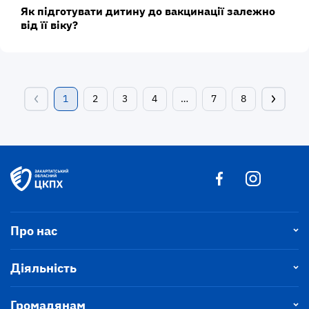
Як підготувати дитину до вакцинації залежно
від її віку?
1
2
3
4
…
7
8
Про нас
Діяльність
Громадянам