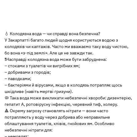
💧 Колодязна вода — чи справді вона безпечна?
У Закарпатті багато людей щодня користуються водою з
колодязів чи каптажів. Часто ми вважаємо таку воду чистою,
бо вона «з-під землі». Але це не завжди так.
❗Насправді колодязна вода може бути забруднена:
– стоками з туалетів чи вигрібних ям;
– добривами з городів;
– паводками;
– бактеріями й вірусами, якщо в колодязь потрапляє щось
шкідливе (навіть мертві гризуни).
🦠 Така вода може викликати небезпечні хвороби: дизентерію,
гепатит А, ротовірусну інфекцію, черевний тиф, холеру.
🔺 Окрему загрозу становлять нітрати — вони часто
потрапляють у воду через добрива або неправильне
облаштування туалетів, хлівів, гнойових ям. Особливо
небезпечні нітрати для:
– немовлят;