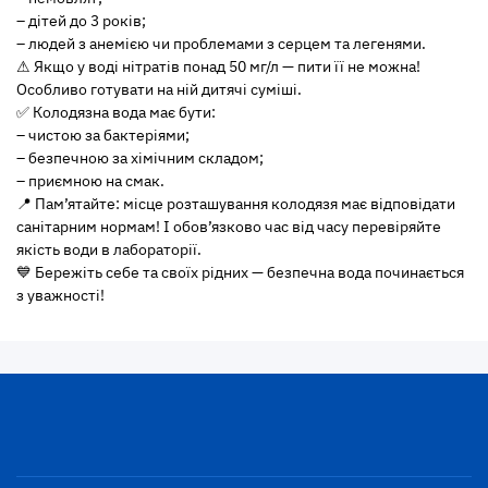
– дітей до 3 років;
– людей з анемією чи проблемами з серцем та легенями.
⚠ Якщо у воді нітратів понад 50 мг/л — пити її не можна!
Особливо готувати на ній дитячі суміші.
✅ Колодязна вода має бути:
– чистою за бактеріями;
– безпечною за хімічним складом;
– приємною на смак.
📍 Пам’ятайте: місце розташування колодязя має відповідати
санітарним нормам! І обов’язково час від часу перевіряйте
якість води в лабораторії.
💙 Бережіть себе та своїх рідних — безпечна вода починається
з уважності!