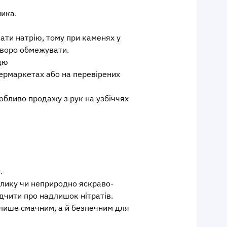
ника.
ати натрію, тому при каменях у
уворо обмежувати.
цю
пермаркетах або на перевірених
особливо продажу з рук на узбіччях
.
елику чи неприродно яскраво-
дчити про надлишок нітратів.
 лише смачним, а й безпечним для