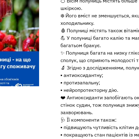
🍊 Вісім полуниць містять більше 
шкіркою.
❄️ Його вміст не зменшується, як
холодильнику.
🩸 Полуниці містять також вітамі
💪 У полуниці багато калію та ма
багатьом бракує.
✨ Полуниця багата на низку глік
сполук, що сприяють молодості т
🔬 Згідно з дослідженнями, полу
▪️ антиоксидантну;
▪️ протизапальну;
▪️ нейропротекторну дію.
❤️ Антиоксиданти запобігають ок
стінок судин, тож полуниця зниж
захворювань.
🩺 Її компоненти також:
▪️ підвищують чутливість клітин д
▪️ покращують стан пацієнтів із