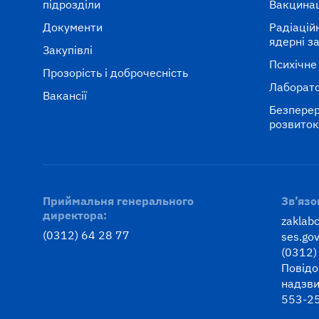
підрозділи
Вакцина
Документи
Радіаційні
ядерні з
Закупівлі
Психічне
Прозорість і доброчесність
Лаборато
Вакансії
Безперер
розвито
Приймальня генерального
Зв’язо
директора:
zaklab
(0312) 64 28 77
ses.gov
(0312)
Повідо
надзви
553-2