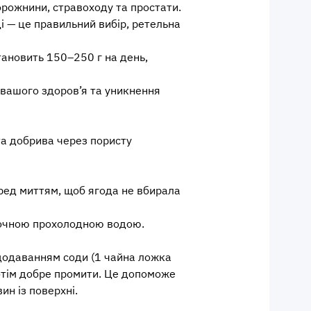
орожнини, стравоходу та простати.
 — це правильний вибір, ретельна
тановить 150–250 г на день,
 вашого здоров’я та уникнення
а добрива через пористу
еред миттям, щоб ягода не вбирала
точною прохолодною водою.
 додаванням соди (1 чайна ложка
потім добре промити. Це допоможе
ин із поверхні.