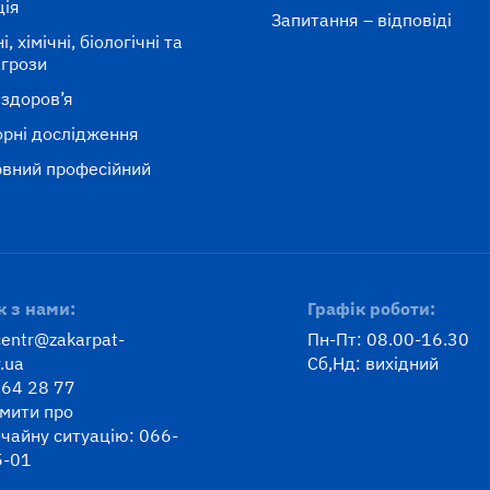
ція
Запитання – відповіді
, хімічні, біологічні та
агрози
 здоров’я
рні дослідження
вний професійний
к
к з нами:
Графік роботи:
centr@zakarpat-
Пн-Пт: 08.00-16.30
.ua
Сб,Нд: вихідний
 64 28 77
мити про
чайну ситуацію: 066-
5-01