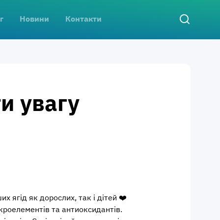
г
Новини
Контакти
и увагу
 ягід як дорослих, так і дітей ❤️
мікроелементів та антиоксидантів.