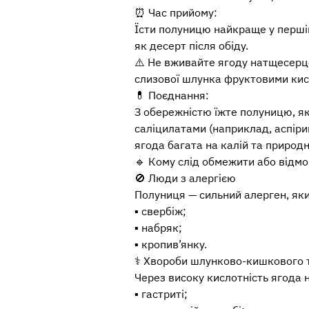
⏰ Час прийому:
Їсти полуницю найкраще у першій
як десерт після обіду.
⚠️ Не вживайте ягоду натщесерц
слизової шлунка фруктовими кис
💊 Поєднання:
З обережністю їжте полуницю, я
саліцилатами (наприклад, аспіри
ягода багата на калій та природн
🔹 Кому слід обмежити або відмо
🚫 Люди з алергією
Полуниця — сильний алерген, як
▪️ свербіж;
▪️ набряк;
▪️ кропив’янку.
⚕️ Хвороби шлунково-кишкового 
Через високу кислотність ягода 
▪️ гастриті;