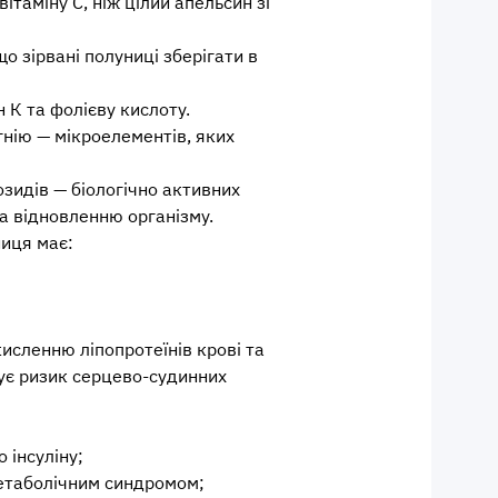
вітаміну С, ніж цілий апельсин зі
що зірвані полуниці зберігати в
н К та фолієву кислоту.
гнію — мікроелементів, яких
озидів — біологічно активних
а відновленню організму.
ниця має:
исленню ліпопротеїнів крові та
ує ризик серцево-судинних
о інсуліну;
 метаболічним синдромом;