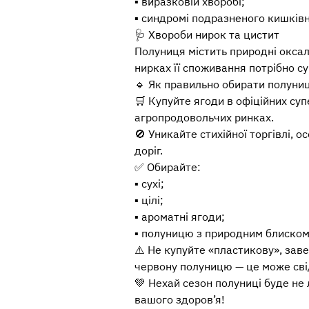
▪️ виразковій хворобі;
▪️ синдромі подразненого кишків
🩺 Хвороби нирок та цистит
Полуниця містить природні оксал
нирках її споживання потрібно с
🔹 Як правильно обирати полуни
🛒 Купуйте ягоди в офіційних су
агропродовольчих ринках.
🚫 Уникайте стихійної торгівлі, 
доріг.
✅ Обирайте:
▪️ сухі;
▪️ цілі;
▪️ ароматні ягоди;
▪️ полуницю з природним блиском
⚠️ Не купуйте «пластикову», зав
червону полуницю — це може сві
💚 Нехай сезон полуниці буде не
вашого здоров’я!