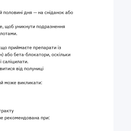
 половині дня — на сніданок або
е, щоб уникнути подразнення
лотами.
кщо приймаєте препарати із
н) або бета-блокатори, оскільки
і саліцилати.
витися від полуниці
ий може викликати:
тракту
не рекомендована при: