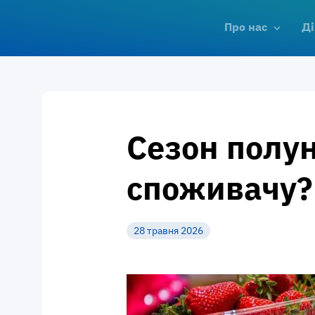
Про нас
Ді
Сезон полун
споживачу?
28 травня 2026