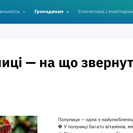
яльність
Громадянам
Статистика і моніторин
иці — на що звернут
Полуниця — одна з найулюбленіших
🍓 У полуниці багато вітамінів, 