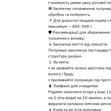
▪️ знижують ризик раку ротової п
🍓 Безпечне споживання полуниці
обробка та помірність.
📌 Для дорослої людини норма с
максимум — 400–500 г.
🛡️ Рекомендації для збереження
токсичного впливу:
🔹 Безпечне миття від хімікатів
Полуниця накопичує пестициди т
структуру шкірки.
💧 Як мити:
▪️ не зривайте зелені хвостики п
вологу і бруд;
▪️ промивайте полуницю під про
🧴 Лайфхак для очищення:
Радимо замочити ягоди у воді з
на 1 літр води) на 10 хвилин, а 
видалити залишки хімічних речов
🔹 Коли та як їсти полуницю