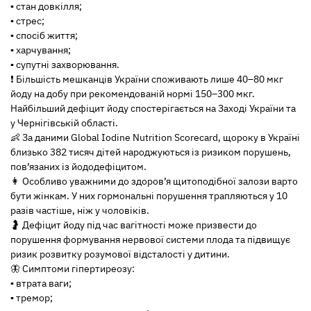
▪️ стан довкілля;
▪️ стрес;
▪️ спосіб життя;
▪️ харчування;
▪️ супутні захворювання.
❗ Більшість мешканців України споживають лише 40–80 мкг
йоду на добу при рекомендованій нормі 150–300 мкг.
Найбільший дефіцит йоду спостерігається на Заході України та
у Чернігівській області.
👶 За даними Global Iodine Nutrition Scorecard, щороку в Україні
близько 382 тисяч дітей народжуються із ризиком порушень,
пов’язаних із йододефіцитом.
👩 Особливо уважними до здоров’я щитоподібної залози варто
бути жінкам. У них гормональні порушення трапляються у 10
разів частіше, ніж у чоловіків.
🤰 Дефіцит йоду під час вагітності може призвести до
порушення формування нервової системи плода та підвищує
ризик розвитку розумової відсталості у дитини.
🦋 Симптоми гіпертиреозу:
▪️ втрата ваги;
▪️ тремор;