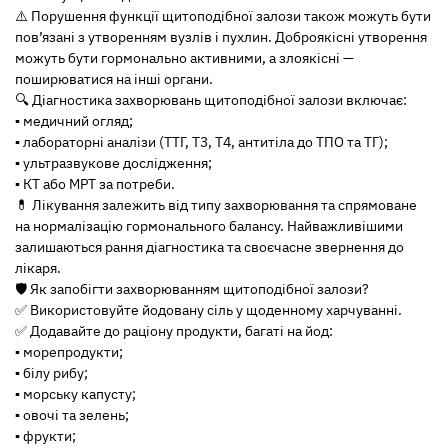
⚠️ Порушення функції щитоподібної залози також можуть бути
пов’язані з утворенням вузлів і пухлин. Доброякісні утворення
можуть бути гормонально активними, а злоякісні —
поширюватися на інші органи.
🔍 Діагностика захворювань щитоподібної залози включає:
▪️ медичний огляд;
▪️ лабораторні аналізи (ТТГ, Т3, Т4, антитіла до ТПО та ТГ);
▪️ ультразвукове дослідження;
▪️ КТ або МРТ за потреби.
💊 Лікування залежить від типу захворювання та спрямоване
на нормалізацію гормонального балансу. Найважливішими
залишаються рання діагностика та своєчасне звернення до
лікаря.
🛡 Як запобігти захворюванням щитоподібної залози?
✅ Використовуйте йодовану сіль у щоденному харчуванні.
✅ Додавайте до раціону продукти, багаті на йод:
▪️ морепродукти;
▪️ білу рибу;
▪️ морську капусту;
▪️ овочі та зелень;
▪️ фрукти;