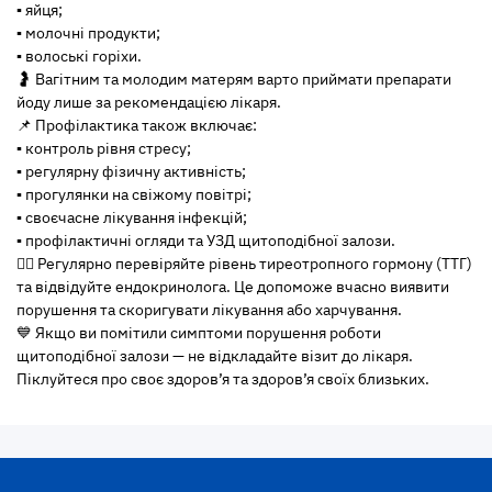
▪️ яйця;
▪️ молочні продукти;
▪️ волоські горіхи.
🤰 Вагітним та молодим матерям варто приймати препарати
йоду лише за рекомендацією лікаря.
📌 Профілактика також включає:
▪️ контроль рівня стресу;
▪️ регулярну фізичну активність;
▪️ прогулянки на свіжому повітрі;
▪️ своєчасне лікування інфекцій;
▪️ профілактичні огляди та УЗД щитоподібної залози.
👩‍⚕️ Регулярно перевіряйте рівень тиреотропного гормону (ТТГ)
та відвідуйте ендокринолога. Це допоможе вчасно виявити
порушення та скоригувати лікування або харчування.
💙 Якщо ви помітили симптоми порушення роботи
щитоподібної залози — не відкладайте візит до лікаря.
Піклуйтеся про своє здоров’я та здоров’я своїх близьких.