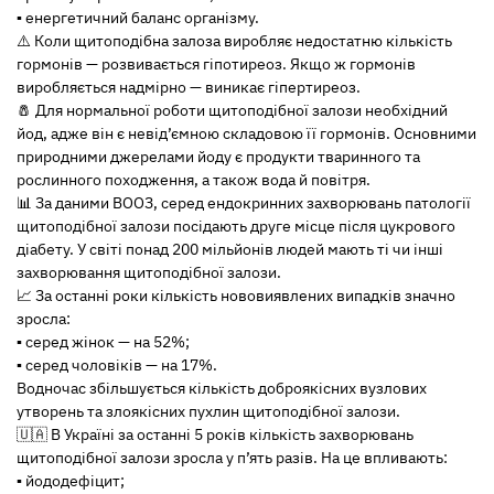
▪️ енергетичний баланс організму.
⚠️ Коли щитоподібна залоза виробляє недостатню кількість
гормонів — розвивається гіпотиреоз. Якщо ж гормонів
виробляється надмірно — виникає гіпертиреоз.
🧂 Для нормальної роботи щитоподібної залози необхідний
йод, адже він є невід’ємною складовою її гормонів. Основними
природними джерелами йоду є продукти тваринного та
рослинного походження, а також вода й повітря.
📊 За даними ВООЗ, серед ендокринних захворювань патології
щитоподібної залози посідають друге місце після цукрового
діабету. У світі понад 200 мільйонів людей мають ті чи інші
захворювання щитоподібної залози.
📈 За останні роки кількість нововиявлених випадків значно
зросла:
▪️ серед жінок — на 52%;
▪️ серед чоловіків — на 17%.
Водночас збільшується кількість доброякісних вузлових
утворень та злоякісних пухлин щитоподібної залози.
🇺🇦 В Україні за останні 5 років кількість захворювань
щитоподібної залози зросла у п’ять разів. На це впливають:
▪️ йододефіцит;