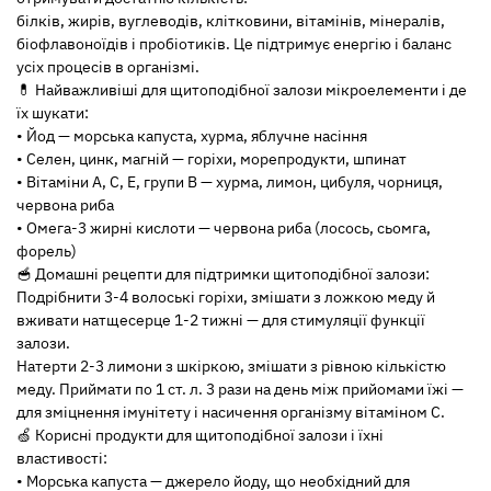
білків, жирів, вуглеводів, клітковини, вітамінів, мінералів,
біофлавоноїдів і пробіотиків. Це підтримує енергію і баланс
усіх процесів в організмі.
💊 Найважливіші для щитоподібної залози мікроелементи і де
їх шукати:
• Йод — морська капуста, хурма, яблучне насіння
• Селен, цинк, магній — горіхи, морепродукти, шпинат
• Вітаміни А, С, Е, групи В — хурма, лимон, цибуля, чорниця,
червона риба
• Омега-3 жирні кислоти — червона риба (лосось, сьомга,
форель)
🥣 Домашні рецепти для підтримки щитоподібної залози:
Подрібнити 3-4 волоські горіхи, змішати з ложкою меду й
вживати натщесерце 1-2 тижні — для стимуляції функції
залози.
Натерти 2-3 лимони з шкіркою, змішати з рівною кількістю
меду. Приймати по 1 ст. л. 3 рази на день між прийомами їжі —
для зміцнення імунітету і насичення організму вітаміном С.
🍏 Корисні продукти для щитоподібної залози і їхні
властивості:
• Морська капуста — джерело йоду, що необхідний для