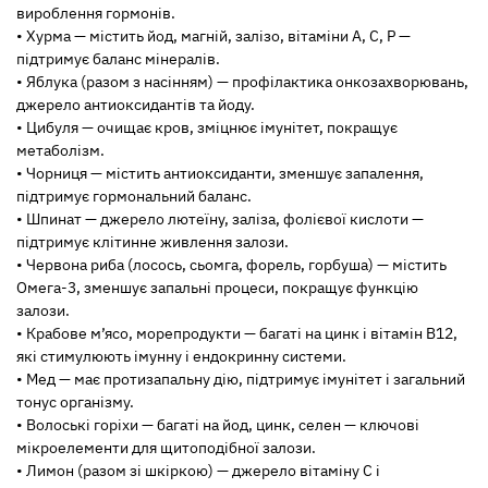
вироблення гормонів.
• Хурма — містить йод, магній, залізо, вітаміни A, C, P —
підтримує баланс мінералів.
• Яблука (разом з насінням) — профілактика онкозахворювань,
джерело антиоксидантів та йоду.
• Цибуля — очищає кров, зміцнює імунітет, покращує
метаболізм.
• Чорниця — містить антиоксиданти, зменшує запалення,
підтримує гормональний баланс.
• Шпинат — джерело лютеїну, заліза, фолієвої кислоти —
підтримує клітинне живлення залози.
• Червона риба (лосось, сьомга, форель, горбуша) — містить
Омега-3, зменшує запальні процеси, покращує функцію
залози.
• Крабове м’ясо, морепродукти — багаті на цинк і вітамін B12,
які стимулюють імунну і ендокринну системи.
• Мед — має протизапальну дію, підтримує імунітет і загальний
тонус організму.
• Волоські горіхи — багаті на йод, цинк, селен — ключові
мікроелементи для щитоподібної залози.
• Лимон (разом зі шкіркою) — джерело вітаміну С і