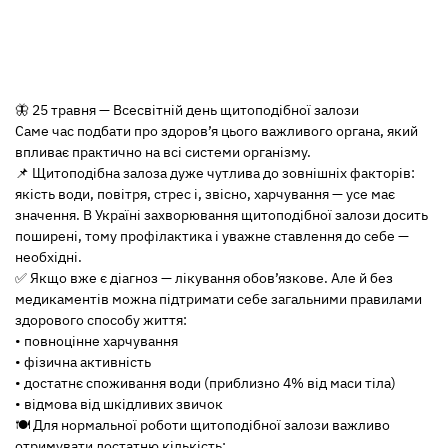
🦋 25 травня — Всесвітній день щитоподібної залози
Саме час подбати про здоров’я цього важливого органа, який
впливає практично на всі системи організму.
📌 Щитоподібна залоза дуже чутлива до зовнішніх факторів:
якість води, повітря, стрес і, звісно, харчування — усе має
значення. В Україні захворювання щитоподібної залози досить
поширені, тому профілактика і уважне ставлення до себе —
необхідні.
✅ Якщо вже є діагноз — лікування обов’язкове. Але й без
медикаментів можна підтримати себе загальними правилами
здорового способу життя:
• повноцінне харчування
• фізична активність
• достатнє споживання води (приблизно 4% від маси тіла)
• відмова від шкідливих звичок
🍽 Для нормальної роботи щитоподібної залози важливо
отримувати достатню кількість: