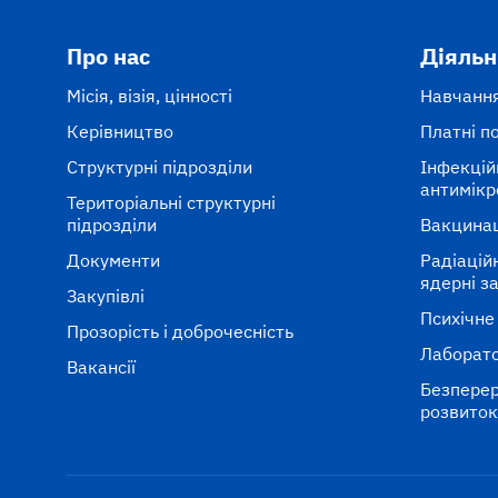
Про нас
Діяльн
Місія, візія, цінності
Навчання
Керівництво
Платні п
Структурні підрозділи
Інфекцій
антимікр
Територіальні структурні
підрозділи
Вакцина
Документи
Радіаційні
ядерні з
Закупівлі
Психічне
Прозорість і доброчесність
Лаборато
Вакансії
Безперер
розвито