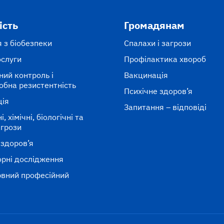
ість
Громадянам
 з біобезпеки
Спалахи і загрози
ослуги
Профілактика хвороб
ний контроль і
Вакцинація
обна резистентність
Психічне здоров’я
ція
Запитання – відповіді
, хімічні, біологічні та
агрози
 здоров’я
рні дослідження
вний професійний
к