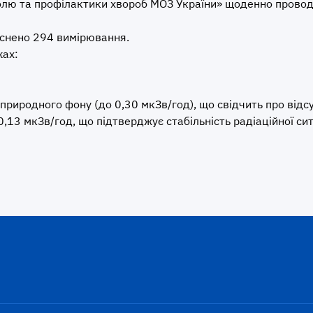
олю та профілактики хвороб МОЗ України» щоденно провод
йснено 294 вимірювання.
жах:
риродного фону (до 0,30 мкЗв/год), що свідчить про відсу
,13 мкЗв/год, що підтверджує стабільність радіаційної ситу