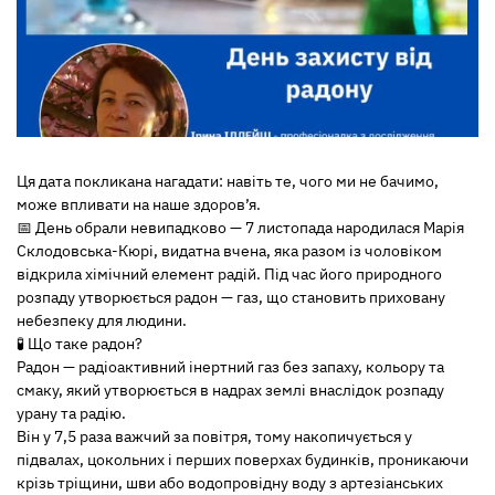
Ця дата покликана нагадати: навіть те, чого ми не бачимо,
може впливати на наше здоров’я.
📅 День обрали невипадково — 7 листопада народилася Марія
Склодовська-Кюрі, видатна вчена, яка разом із чоловіком
відкрила хімічний елемент радій. Під час його природного
розпаду утворюється радон — газ, що становить приховану
небезпеку для людини.
🧪 Що таке радон?
Радон — радіоактивний інертний газ без запаху, кольору та
смаку, який утворюється в надрах землі внаслідок розпаду
урану та радію.
Він у 7,5 раза важчий за повітря, тому накопичується у
підвалах, цокольних і перших поверхах будинків, проникаючи
крізь тріщини, шви або водопровідну воду з артезіанських