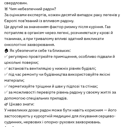
свердловин.
🚨 Чим небезпечний радон?
За оцінками експертів, кожен десятий випадок раку легенів у
Європі пов’язаний із впливом радону.
Це другий за значенням фактор ризику після куріння. Газ
потрапляє в організм через легені, розчиняється у крові й
тканинах, а при тривалому впливі здатний викликати
онкологічні захворювання.
🏠 Як убезпечити себе та близьких:
✅ регулярно провітрюйте приміщення, особливо підвали й
цокольні поверхи;
✅ встановіть вентиляцію у нижніх рівнях будівлі;
✅ під час ремонту чи будівництва використовуйте якісні
матеріали;
✅ герметизуйте тріщини й шви у підлозі та стінах;
✅ за можливості перевірте рівень радону у своєму житлі за
допомогою спеціальних приладів.
🌿 Цікаво знати:
У невеликих дозах радон може бути навіть корисним — його
застосовують у курортній медицині для лікування серцево-
судинних, нервових і опорно-рухових захворювань.