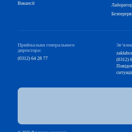
Вакансії
Лаборатор
Безперерв
Приймальня генерального
Зв’язок
директора:
zaklabc
(0312) 64 28 77
(0312) 
Повідо
ситуаці