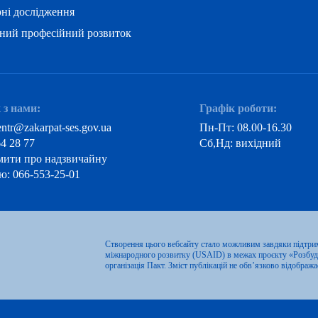
ні дослідження
ний професійний розвиток
 з нами:
Графік роботи:
entr@zakarpat-ses.gov.ua
Пн-Пт: 08.00-16.30
64 28 77
Сб,Нд: вихідний
мити про надзвичайну
ю: 066-553-25-01
Створення цього вебсайту стало можливим завдяки підтри
міжнародного розвитку (USAID) в межах проєкту «Розбудо
організація Пакт. Зміст публікацій не обв’язково відобр