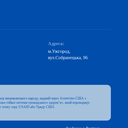
Адреса:
м.Ужгород,
вул.Собранецька, 96
мці американського народу, наданій через Агентство США з
ва стійкої системи громадського здоров’я», який впроваджує
ажає точку зору USAID або Уряду США.