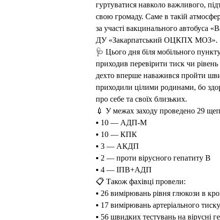
гуртуватися навколо важливого, під
свою громаду. Саме в такій атмосфер
за участі вакцинального автобуса «В
ДУ «Закарпатський ОЦКПХ МОЗ».
🩺 Цього дня біля мобільного пункту
приходив перевірити тиск чи рівень
дехто вперше наважився пройти шви
приходили цілими родинами, бо здор
про себе та своїх близьких.
💉 У межах заходу проведено 29 щеп
▪️ 10 — АДП-М
▪️ 10 — КПК
▪️ 3 — АКДП
▪️ 2 — проти вірусного гепатиту В
▪️ 4 — ІПВ+АДП
📋 Також фахівці провели:
▪️ 26 вимірювань рівня глюкози в кро
▪️ 17 вимірювань артеріального тиску
▪️ 56 швидких тестувань на вірусні 