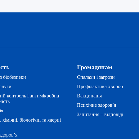
ість
Громадянам
з біобезпеки
Спалахи і загрози
слуги
Профілактика хвороб
ий контроль і антимікробна
Вакцинація
ність
Психічне здоров’я
ія
Запитання – відповіді
, хімічні, біологічні та ядерні
здоров’я