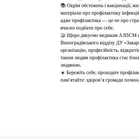
📚 Окрім обстежень і вакцинації, ж
матеріали про профілактику інфекці
адже профілактика — це не про страх
вчасно подбати про себе.
🤝 Щиро дякуємо медикам АЗПСМ с
Виноградівського відділу ДУ «Зак
організацію, професійність, відкриті
таким людям профілактика стає бли
людяною.
☀️ Бережіть себе, проходьте профіла
пам’ятайте: здоров’я громади почина