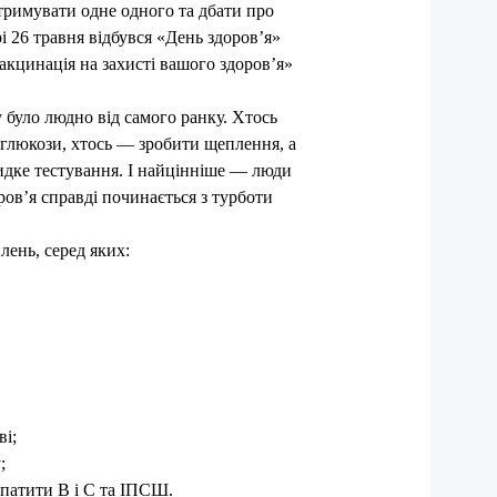
тримувати одне одного та дбати про
і 26 травня відбувся «День здоров’я»
акцинація на захисті вашого здоров’я»
 було людно від самого ранку. Хтось
 глюкози, хтось — зробити щеплення, а
дке тестування. І найцінніше — люди
ов’я справді починається з турботи
лень, серед яких:
ві;
;
гепатити В і С та ІПСШ.