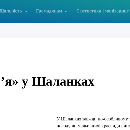
Діяльність
Громадянам
Статистика і моніторинг
в’я» у Шаланках
У Шаланках завжди по-особливому т
погоду чи мальовничі краєвиди вино