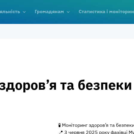
яльність
Громадянам
Статистика і моніторин
здоров’я та безпеки
🧪 Моніторинг здоров’я та безпеки
📍 3 червня 2025 року фахівці Му