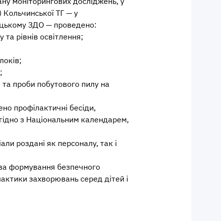
ану моніторингових досліджень, у
 Кольчинської ТГ — у
цькому ЗДО — проведено:
у та рівнів освітлення;
локів;
;
в та проби побутового пилу на
ено профілактичні бесіди,
гідно з Національним календарем,
али роздані як персоналу, так і
ова формування безпечного
актики захворювань серед дітей і