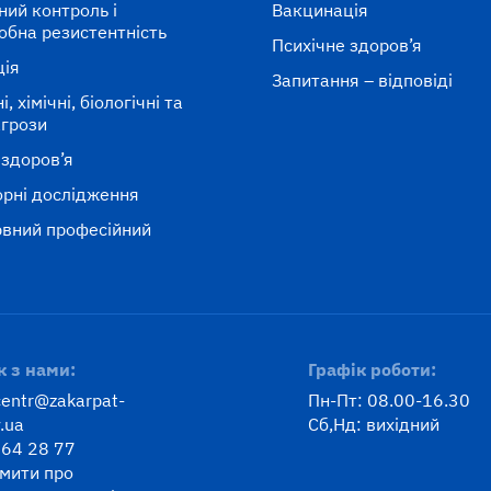
ний контроль і
Вакцинація
обна резистентність
Психічне здоров’я
ція
Запитання – відповіді
, хімічні, біологічні та
агрози
 здоров’я
рні дослідження
вний професійний
к
к з нами:
Графік роботи:
centr@zakarpat-
Пн-Пт: 08.00-16.30
.ua
Сб,Нд: вихідний
 64 28 77
мити про