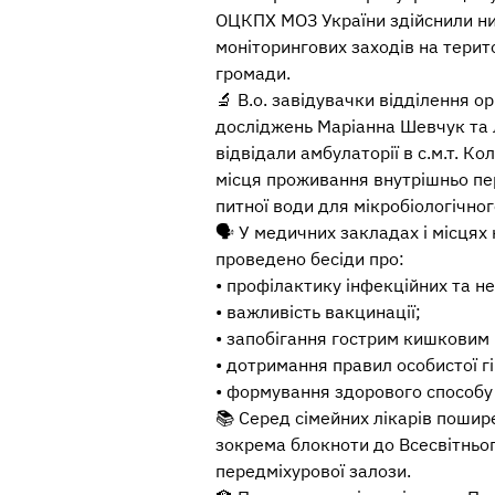
ОЦКПХ МОЗ України здійснили ни
моніторингових заходів на терито
громади.
🔬 В.о. завідувачки відділення ор
досліджень Маріанна Шевчук та 
відвідали амбулаторії в с.м.т. Ко
місця проживання внутрішньо пер
питної води для мікробіологічного
🗣 У медичних закладах і місця
проведено бесіди про:
• профілактику інфекційних та н
• важливість вакцинації;
• запобігання гострим кишковим 
• дотримання правил особистої гі
• формування здорового способу
📚 Серед сімейних лікарів пошир
зокрема блокноти до Всесвітньо
передміхурової залози.