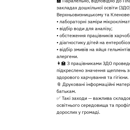
🏫 Паралельно, відповідно до Пл
закладах дошкільної освіти (ЗДО)
Верхньовизницькому та Кленове
• лабораторні заміри мікроклімат
• відбір води для аналізу;
• обстеження працівників харчоб
• діагностику дітей на ентеробіоз
• відбір змивів на яйця гельмінті
алергени.
👩‍🏫 З працівниками ЗДО провед
підкреслено значення щеплень з
здорового харчування та гігієни.
📎 Друковані інформаційні матері
батькам.
✅ Такі заходи — важлива склад
освітнього середовища та профіл
дорослих у громаді.