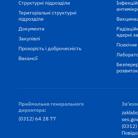
Структурні підрозділи
Інфекцій
антимікр
Територіальні структурні
підрозділи
Вакцина
Документи
Радіаційні
ядерні з
Закупівлі
Психічне
Прозорість і доброчесність
Лаборато
Вакансії
Безперер
розвито
Приймальня генерального
Зв’язо
директора:
zaklab
(0312) 64 28 77
ses.gov
(0312)
Повідо