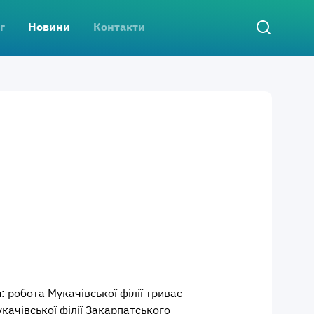
г
Новини
Контакти
: робота Мукачівської філії триває
качівської філії Закарпатського