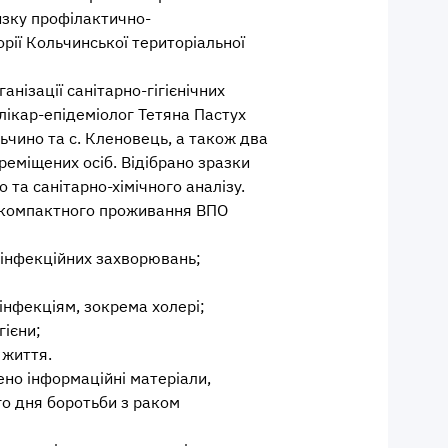
зку профілактично-
рії Кольчинської територіальної
ганізації санітарно-гігієнічних
лікар-епідеміолог Тетяна Пастух
льчино та с. Кленовець, а також два
еміщених осіб. Відібрано зразки
 та санітарно-хімічного аналізу.
х компактного проживання ВПО
еінфекційних захворювань;
інфекціям, зокрема холері;
гієни;
 життя.
ено інформаційні матеріали,
го дня боротьби з раком