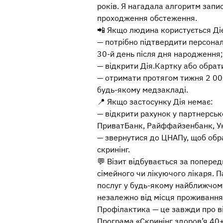
років. Я нагадала алгоритм запи
проходження обстеження.
📲 Якщо людина користується Ді
— потрібно підтвердити персона
30-й день після дня народження;
— відкрити Дія.Картку або обрат
— отримати протягом тижня 2 00
будь-якому медзакладі.
📍 Якщо застосунку Дія немає:
— відкрити рахунок у партнерсь
ПриватБанк, Райффайзенбанк, Ук
— звернутися до ЦНАПу, щоб обра
скринінг.
💬 Візит відбувається за попере
сімейного чи лікуючого лікаря. 
послуг у будь-якому найближчом
незалежно від місця проживання
Профілактика — це завжди про від
Програма «Скринінг здоров’я 40