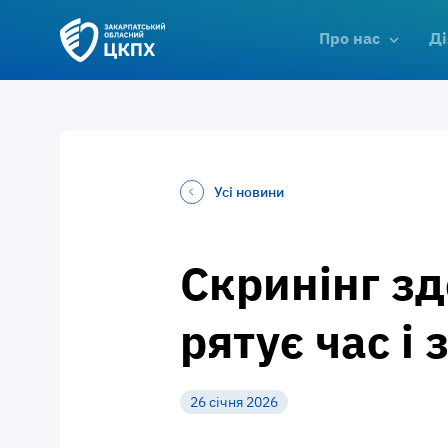
Про нас
Ді
Усі новини
Скринінг зд
рятує час і 
26 січня 2026