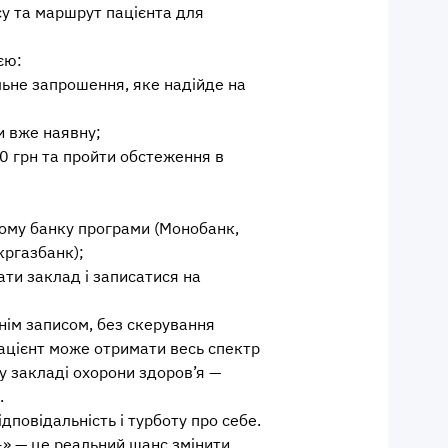
су та маршрут пацієнта для
єю:
льне запрошення, яке надійде на
и вже наявну;
0 грн та пройти обстеження в
кому банку програми (Монобанк,
ргазбанк);
ти заклад і записатися на
днім записом, без скерування
Пацієнт може отримати весь спектр
у закладі охорони здоров’я —
.
повідальність і турботу про себе.
+» — це реальний шанс змінити