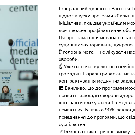
Генеральний директор Вікторія Т
щодо запуску програми «Скринін
ініціативи, яка дає українцям м
комплексне профілактичне обст
Ця програма спрямована на ранн
судинних захворювань, цукровог
Її головна мета — не лікувати на
хвороби.
☝️ Уже на початку лютого цей ін
громадян. Наразі триває активна
контрактування медичних заклад
🏥 Важливо, що до програми можу
приватні заклади охорони здоров’
контракти вже уклали 15 медзакл
приватних. Близько 90% закладів
приєднання до програми, що свідч
суспільства.
✅ Безоплатний скринінг зможуть 