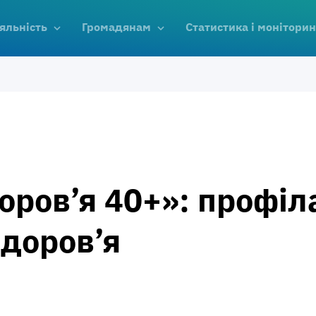
яльність
Громадянам
Статистика і моніторин
оров’я 40+»: профіл
здоров’я