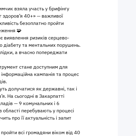
имчик взяла участь у брифінгу
г здоров’я 40+» — важливої
ожливість безоплатно пройти
еження 🧩
є виявлення ризиків серцево-
о діабету та ментальних порушень.
слідки, а вчасно попереджати
струмент стане доступним для
 інформаційна кампанія та процес
ів.
ть долучатися як державні, так і
я. На сьогодні в Закарпатті
адів — 9 комунальних і 6
 області перебувають у процесі
ить про її актуальність і запит
пройти всі громадяни віком від 40