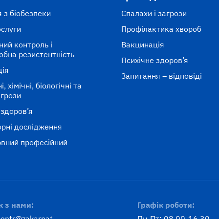
 з біобезпеки
Спалахи і загрози
ослуги
Профілактика хвороб
ний контроль і
Вакцинація
обна резистентність
Психічне здоров’я
ція
Запитання – відповіді
, хімічні, біологічні та
агрози
 здоров’я
рні дослідження
вний професійний
к
к з нами:
Графік роботи:
centr@zakarpat-
Пн-Пт: 08.00-16.30