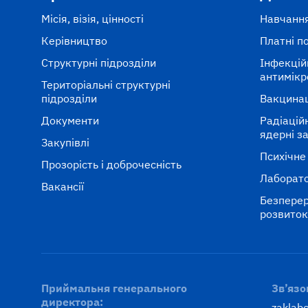
Місія, візія, цінності
Навчання
Керівництво
Платні п
Структурні підрозділи
Інфекцій
антимікр
Територіальні структурні
підрозділи
Вакцина
Документи
Радіаційні
ядерні з
Закупівлі
Психічне
Прозорість і доброчесність
Лаборато
Вакансії
Безперер
розвито
Приймальня генерального
Зв’язо
директора:
zaklab