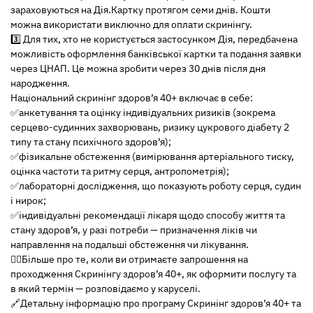
зараховуються на Дія.Картку протягом семи днів. Кошти
можна використати виключно для оплати скринінгу.
3️⃣ Для тих, хто не користується застосунком Дія, передбачена
можливість оформлення банківської картки та подання заявки
через ЦНАП. Це можна зробити через 30 днів після дня
народження.
Національний скринінг здоров’я 40+ включає в себе:
✅анкетування та оцінку індивідуальних ризиків (зокрема
серцево-судинних захворювань, ризику цукрового діабету 2
типу та стану психічного здоров’я);
✅фізикальне обстеження (вимірювання артеріального тиску,
оцінка частоти та ритму серця, антропометрія);
✅лабораторні дослідження, що показують роботу серця, судин
і нирок;
✅індивідуальні рекомендації лікаря щодо способу життя та
стану здоров’я, у разі потреби — призначення ліків чи
направлення на подальші обстеження чи лікування.
👉🏻Більше про те, коли ви отримаєте запрошення на
проходження Скринінгу здоров’я 40+, як оформити послугу та
в який термін — розповідаємо у каруселі.
🔗Детальну інформацію про програму Скринінг здоров’я 40+ та