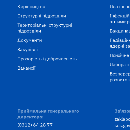
Керівництво
Платні п
Структурні підрозділи
Інфекцій
антимікр
Територіальні структурні
підрозділи
Вакцина
Документи
Радіаційні
ядерні з
Закупівлі
Психічне
Прозорість і доброчесність
Лаборато
Вакансії
Безперер
розвито
Приймальня генерального
Зв’язо
директора:
zaklab
(0312) 64 28 77
ses.gov