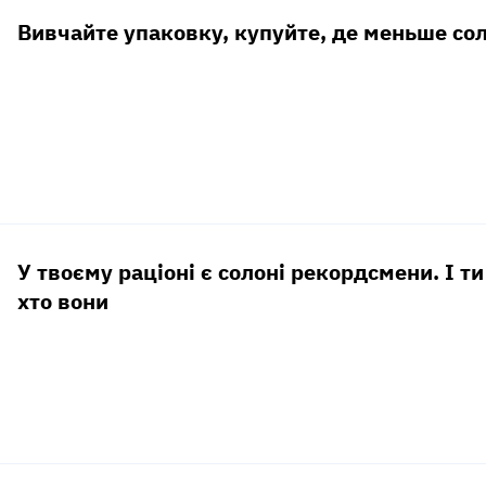
Вивчайте упаковку, купуйте, де меньше солі
У твоєму раціоні є солоні рекордсмени. І т
хто вони