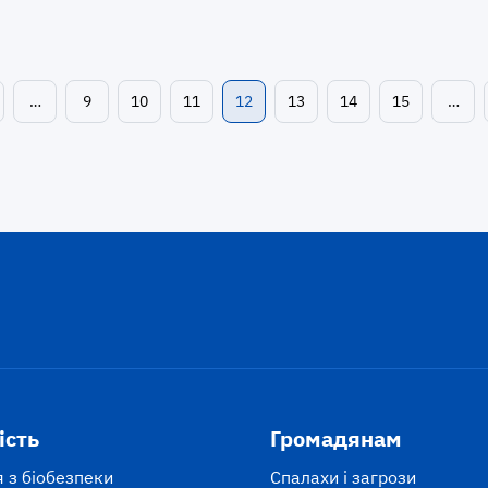
…
9
10
11
12
13
14
15
…
ість
Громадянам
 з біобезпеки
Спалахи і загрози