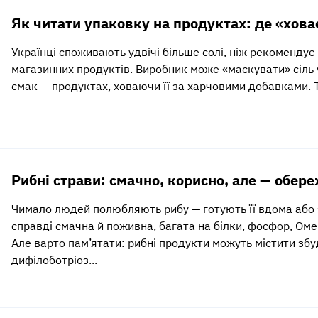
Як читати упаковку на продуктах: де «хова
Українці споживають удвічі більше солі, ніж рекомендує 
магазинних продуктів. Виробник може «маскувати» сіль у
смак — продуктах, ховаючи її за харчовими добавками. Т
Рибні страви: смачно, корисно, але — обер
Чимало людей полюбляють рибу — готують її вдома або 
справді смачна й поживна, багата на білки, фосфор, Оме
Але варто пам’ятати: рибні продукти можуть містити збуд
дифілоботріоз...