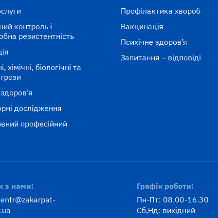
ослуги
Профілактика хвороб
ний контроль і
Вакцинація
обна резистентність
Психічне здоров’я
ція
Запитання – відповіді
, хімічні, біологічні та
агрози
 здоров’я
рні дослідження
вний професійний
к
к з нами:
Графік роботи:
centr@zakarpat-
Пн-Пт: 08.00-16.30
.ua
Сб,Нд: вихідний