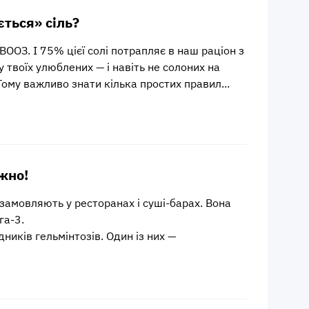
ється» сіль?
ВООЗ. І 75% цієї солі потрапляє в наш раціон з
 твоїх улюблених — і навіть не солоних на
ому важливо знати кілька простих правил...
ежно!
замовляють у ресторанах і суші-барах. Вона
га-3.
ників гельмінтозів. Один із них —