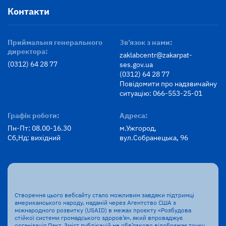
Контакти
Приймальня генерального
Зв’язок з нами:
директора:
zaklabcentr@zakarpat-
(0312) 64 28 77
ses.gov.ua
(0312) 64 28 77
Повідомити про надзвичайну
ситуацію: 066-553-25-01
Графік роботи:
Адреса:
Пн-Пт: 08.00-16.30
м.Ужгород,
Сб,Нд: вихідний
вул.Собранецька, 96
Створення цього вебсайту стало можливим завдяки підтримці
американського народу, наданій через Агентство США з
міжнародного розвитку (USAID) в межах проєкту «Розбудова
стійкої системи громадського здоров’я», який впроваджує
організація Пакт. Зміст публікацій не обв’язково відображає точку