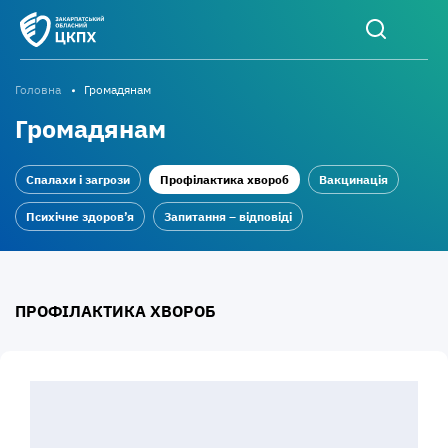
Головна
Громадянам
Громадянам
Спалахи і загрози
Профілактика хвороб
Вакцинація
Психічне здоров’я
Запитання – відповіді
ПРОФІЛАКТИКА ХВОРОБ