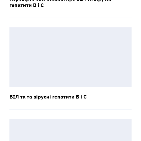
гепатити B і C
ВІЛ та та вірусні гепатити В і С