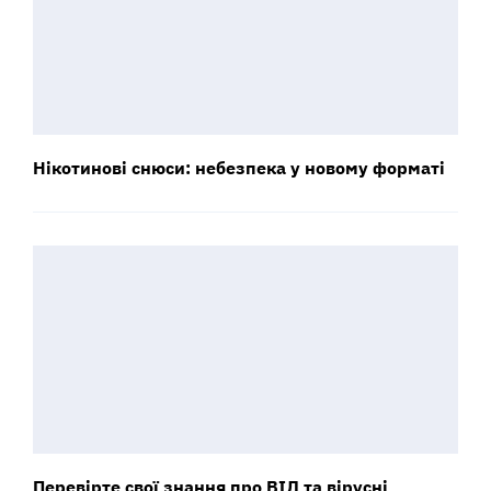
Нікотинові снюси: небезпека у новому форматі
Перевірте свої знання про ВІЛ та вірусні