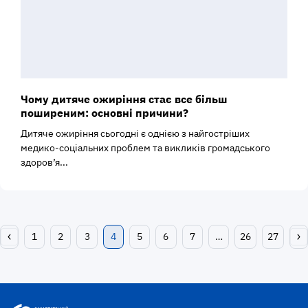
Чому дитяче ожиріння стає все більш
поширеним: основні причини?
Дитяче ожиріння сьогодні є однією з найгостріших
медико-соціальних проблем та викликів громадського
здоров’я...
1
2
3
4
5
6
7
…
26
27