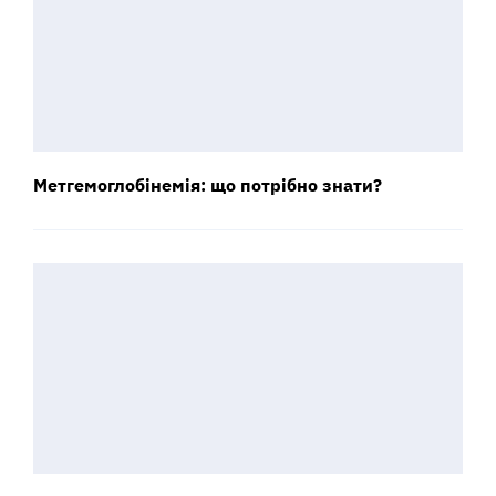
Метгемоглобінемія: що потрібно знати?